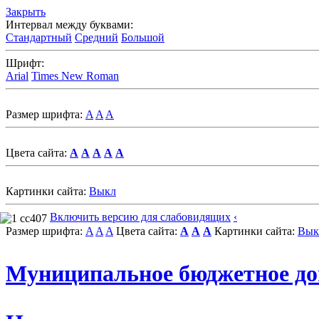
Закрыть
Интервал между буквами:
Стандартный
Средний
Большой
Шрифт:
Arial
Times New Roman
Размер шрифта:
A
A
A
Цвета сайта:
A
A
A
A
A
Картинки сайта:
Выкл
Включить версию для слабовидящих
‹
Размер шрифта:
A
A
A
Цвета сайта:
A
A
A
Картинки сайта:
Вык
Муниципальное бюджетное до