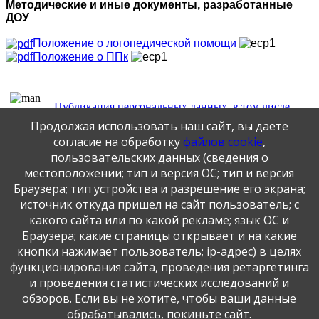
Методические и иные документы, разработанные
ДОУ
Положение о логопедической помощи
Положение о ППк
Публикация персональных данных, в том числе
фотографий, производится в соответствии с
Продолжая использовать наш сайт, вы даете
Федеральным законом от 27.07.2006 г. № 152-ФЗ " О
согласие на обработку
файлов cookie
,
персональных данных", с согласия субъекта персональных
пользовательских данных (сведения о
данных".
местоположении; тип и версия ОС; тип и версия
Браузера; тип устройства и разрешение его экрана;
Официальный интернет-портал
источник откуда пришел на сайт пользователь; с
Федеральный 
государственных услуг
какого сайта или по какой рекламе; язык ОС и
Браузера; какие страницы открывает и на какие
кнопки нажимает пользователь; ip-адрес) в целях
Официальный сайт
функционирования сайта, проведения ретаргетинга
Министерства науки и высшего
Официальный
и проведения статистических исследований и
образования Российской
обзоров. Если вы не хотите, чтобы ваши данные
Федерации
обрабатывались, покиньте сайт.