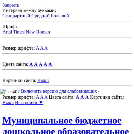
Закрыть
Интервал между буквами:
Стандартный
Средний
Большой
Шрифт:
Arial
Times New Roman
Размер шрифта:
A
A
A
Цвета сайта:
A
A
A
A
A
Картинки сайта:
Выкл
Включить версию для слабовидящих
‹
Размер шрифта:
A
A
A
Цвета сайта:
A
A
A
Картинки сайта:
Выкл
Настройки ▼
Муниципальное бюджетное
дошкольное образовательное