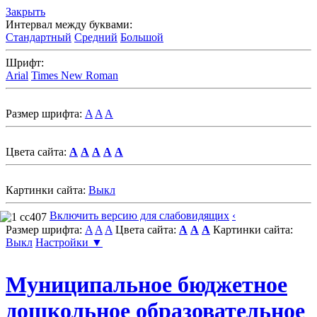
Закрыть
Интервал между буквами:
Стандартный
Средний
Большой
Шрифт:
Arial
Times New Roman
Размер шрифта:
A
A
A
Цвета сайта:
A
A
A
A
A
Картинки сайта:
Выкл
Включить версию для слабовидящих
‹
Размер шрифта:
A
A
A
Цвета сайта:
A
A
A
Картинки сайта:
Выкл
Настройки ▼
Муниципальное бюджетное
дошкольное образовательное