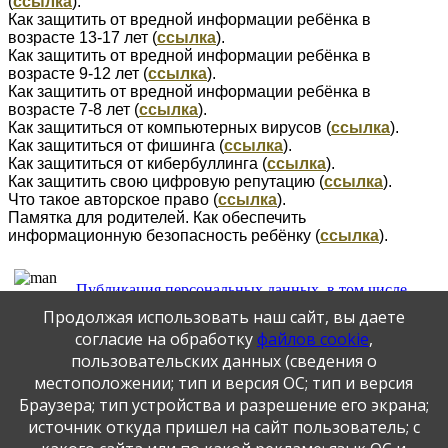
(
ссылка
).
Как защитить от вредной информации ребёнка в
возрасте 13-17 лет (
ссылка
).
Как защитить от вредной информации ребёнка в
возрасте 9-12 лет (
ссылка
).
Как защитить от вредной информации ребёнка в
возрасте 7-8 лет (
ссылка
).
Как защититься от компьютерных вирусов (
ссылка
).
Как защититься от фишинга (
ссылка
).
Как защититься от кибербуллинга (
ссылка
).
Как защитить свою цифровую репутацию (
ссылка
).
Что такое авторское право (
ссылка
).
Памятка для родителей. Как обеспечить
информационную безопасность ребёнку (
ссылка
).
Публикация персональных данных, в том числе
фотографий, производится в соответствии с
Продолжая использовать наш сайт, вы даете
Федеральным законом от 27.07.2006 г. № 152-ФЗ " О
согласие на обработку
файлов cookie
,
персональных данных", с согласия субъекта персональных
пользовательских данных (сведения о
данных".
местоположении; тип и версия ОС; тип и версия
Браузера; тип устройства и разрешение его экрана;
Официальный интернет-портал
источник откуда пришел на сайт пользователь; с
Федеральный 
государственных услуг