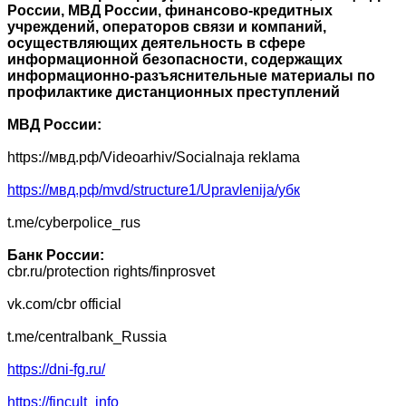
России, МВД России, финансово-кредитных
учреждений, операторов связи и компаний,
осуществляющих деятельность в сфере
информационной безопасности, содержащих
информационно-разъяснительные материалы по
профилактике дистанционных преступлений
МВД России:
https://мвд.рф/Videoarhiv/Socialnaja reklama
https://мвд.рф/mvd/structure1/Upravlenija/убк
t.me/cyberpolice_rus
Банк России:
cbr.ru/protection rights/finprosvet
vk.com/cbr official
t.me/centralbank_Russia
https://dni-fg.ru/
https://fincult_info