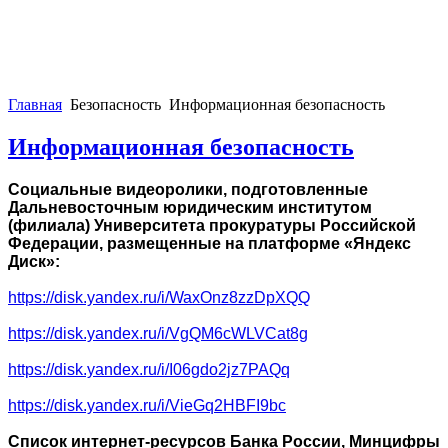
Главная
Безопасность
Информационная безопасность
Информационная безопасность
Социальные видеоролики, подготовленные
Дальневосточным юридическим институтом
(филиала) Университета прокуратуры Российской
Федерации, размещенные на платформе «Яндекс
Диск»:
https://disk.yandex.ru/i/WaxOnz8zzDpXQQ
https://disk.yandex.ru/i/VgQM6cWLVCat8g
https://disk.yandex.ru/i/I06gdo2jz7PAQq
https://disk.yandex.ru/i/VieGq2HBFI9bc
Список интернет-ресурсов Банка России, Минцифры