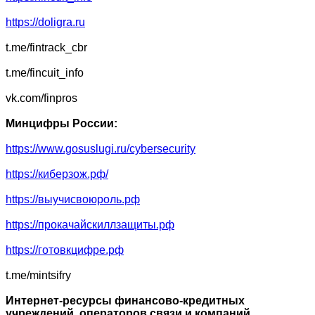
https://doligra.ru
t.me/fintrack_cbr
t.me/fincuit_info
vk.com/finpros
Минцифры России:
https://www.gosuslugi.ru/cybersecurity
https://киберзож.рф/
https://выучисвоюроль.рф
https://прокачайскиллзащиты.рф
https://готовкцифре.рф
t.me/mintsifry
Интернет-ресурсы финансово-кредитных
учреждений, операторов связи и компаний,