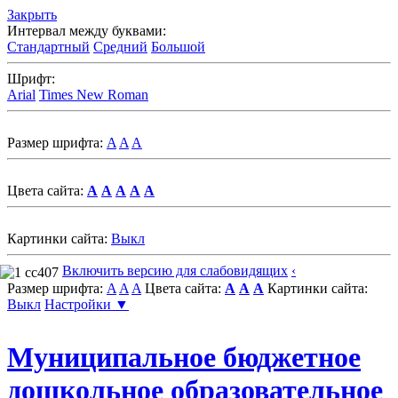
Закрыть
Интервал между буквами:
Стандартный
Средний
Большой
Шрифт:
Arial
Times New Roman
Размер шрифта:
A
A
A
Цвета сайта:
A
A
A
A
A
Картинки сайта:
Выкл
Включить версию для слабовидящих
‹
Размер шрифта:
A
A
A
Цвета сайта:
A
A
A
Картинки сайта:
Выкл
Настройки ▼
Муниципальное бюджетное
дошкольное образовательное