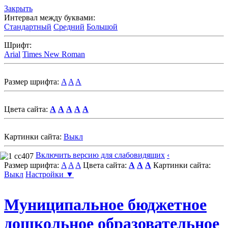
Закрыть
Интервал между буквами:
Стандартный
Средний
Большой
Шрифт:
Arial
Times New Roman
Размер шрифта:
A
A
A
Цвета сайта:
A
A
A
A
A
Картинки сайта:
Выкл
Включить версию для слабовидящих
‹
Размер шрифта:
A
A
A
Цвета сайта:
A
A
A
Картинки сайта:
Выкл
Настройки ▼
Муниципальное бюджетное
дошкольное образовательное