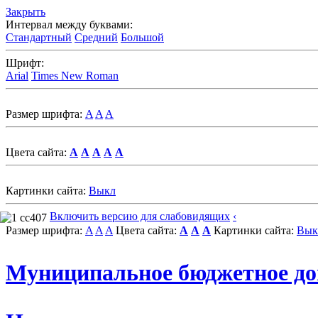
Закрыть
Интервал между буквами:
Стандартный
Средний
Большой
Шрифт:
Arial
Times New Roman
Размер шрифта:
A
A
A
Цвета сайта:
A
A
A
A
A
Картинки сайта:
Выкл
Включить версию для слабовидящих
‹
Размер шрифта:
A
A
A
Цвета сайта:
A
A
A
Картинки сайта:
Вык
Муниципальное бюджетное до