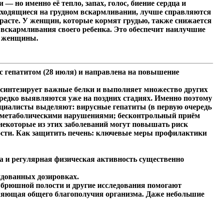
— но именно её тепло, запах, голос, биение сердца и
находящиеся на грудном вскармливании, лучше справляются
зрасте. У женщин, которые кормят грудью, также снижается
 вскармливания своего ребенка. Это обеспечит наилучшие
е женщины.
с гепатитом (28 июля) и направлена на повышение
, синтезирует важные белки и выполняет множество других
ередко выявляются уже на поздних стадиях. Именно поэтому
ециалисты выделяют: вирусные гепатиты (в первую очередь
 и метаболическими нарушениями; бесконтрольный приём
некоторые из этих заболеваний могут повышать риск
ости. Как защитить печень: ключевые меры профилактики
са и регулярная физическая активность существенно
ндованных дозировках.
в брюшной полости и другие исследования помогают
вляющая общего благополучия организма. Даже небольшие