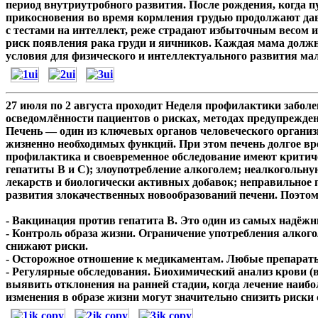
период внутриутробного развития. После рождения, когда пу
прикосновения во время кормления грудью продолжают дав
с тестами на интеллект, реже страдают избыточным весом и
риск появления рака груди и яичников. Каждая мама должн
условия для физического и интеллектуального развития ма
27 июля по 2 августа проходит Неделя профилактики забол
осведомлённости пациентов о рисках, методах предупрежден
Печень — один из ключевых органов человеческого организ
жизненно необходимых функций. При этом печень долгое вр
профилактика и своевременное обследование имеют критич
гепатиты B и C); злоупотребление алкоголем; неалкоголь
лекарств и биологически активных добавок; неправильное 
развития злокачественных новообразований печени. Поэто
- Вакцинация против гепатита B. Это один из самых надёж
- Контроль образа жизни. Ограничение употребления алког
снижают риски.
- Осторожное отношение к медикаментам. Любые препараты
- Регулярные обследования. Биохимический анализ крови (
выявить отклонения на ранней стадии, когда лечение наиб
изменения в образе жизни могут значительно снизить риски