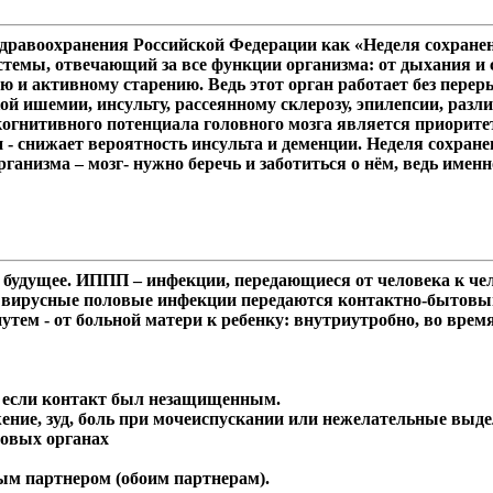
 здравоохранения Российской Федерации как «Неделя сохранен
стемы, отвечающий за все функции организма: от дыхания и
 и активному старению. Ведь этот орган работает без переры
ишемии, инсульту, рассеянному склерозу, эпилепсии, разли
гнитивного потенциала головного мозга является приоритет
 - снижает вероятность инсульта и деменции. Неделя сохране
анизма – мозг- нужно беречь и заботиться о нём, ведь именн
будущее. ИППП – инфекции, передающиеся от человека к чел
е вирусные половые инфекции передаются контактно-бытовы
утем - от больной матери к ребенку: внутриутробно, во вре
и, если контакт был незащищенным.
ние, зуд, боль при мочеиспускании или нежелательные выде
ловых органах
м партнером (обоим партнерам).