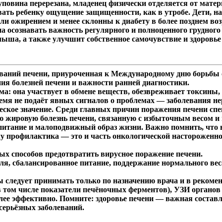
повина перерезана, младенец физически отделяется от матери 
ать ребенку ощущение защищенности, как в утробе. Дети, 
ли ожирением и менее склонны к диабету в более позднем во
а осознавать важность регулярного и полноценного грудного
лыша, а также улучшит собственное самочувствие и здоровь
еваний печени, приуроченная к Международному дню борьбы 
ия болезней печени и важности ранней диагностики.
ма: она участвует в обмене веществ, обезвреживает токсины
емя не подаёт явных сигналов о проблемах — заболевания н
еское значение. Среди главных причин поражения печени сп
ную жировую болезнь печени, связанную с избыточным весом
питание и малоподвижный образ жизни. Важно помнить, что 
му профилактика — это и часть онкологической настороженн
ных способов предотвратить вирусное поражение печени.
оля, сбалансированное питание, поддержание нормального ве
 следует принимать только по назначению врача и в рекоме
в том числе показатели печёночных ферментов), УЗИ органо
олее эффективно. Помните: здоровье печени — важная соста
 серьёзных заболеваний.