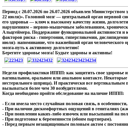
Период с 20.07.2026 по 26.07.2026 объявлен Министерством
22 июля)». Головной мозг — центральный орган нервной си
его здоровья — ключ к высокому качеству жизни, долголетию
нарушениям – нервно-мышечным заболеваниям, хронической 
Альцгеймера. Поддержание функциональной активности и ко
факторов риска - гипертонии, гипергликемии, дислипидемии
июля)- напоминание, что важнейший орган человеческого орг
мозга-путь к активному долголетию!
Берегите здоровье мозга! Будьте здоровы и активны!
Неделя профилактики ИППП: как защитить свое здоровье и 
вагинальном, оральном или анальном контакте. Некоторы
нестерильного шприца). И практически все вертикальным п
вызываться более чем 30 возбудителями.
Когда необходимо пройти обследование на наличие ИППП:
- Если имела место случайная половая связь, в особенност
- При наличии дискомфортных ощущений в гениталиях (жже
- При появлении каких-либо язвочек или высыпаний на по
- При подготовке к беременности (обоим партнерам).
- Перед первым незащищенным половым актом с постоянны