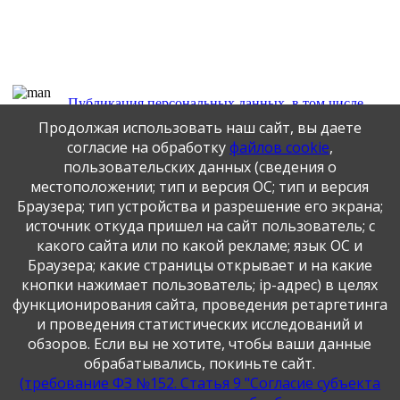
Публикация персональных данных, в том числе
фотографий, производится в соответствии с
Продолжая использовать наш сайт, вы даете
Федеральным законом от 27.07.2006 г. № 152-ФЗ " О
согласие на обработку
файлов cookie
,
персональных данных", с согласия субъекта персональных
пользовательских данных (сведения о
данных".
местоположении; тип и версия ОС; тип и версия
Браузера; тип устройства и разрешение его экрана;
Официальный интернет-портал
источник откуда пришел на сайт пользователь; с
Федеральный 
государственных услуг
какого сайта или по какой рекламе; язык ОС и
Браузера; какие страницы открывает и на какие
кнопки нажимает пользователь; ip-адрес) в целях
Официальный сайт
функционирования сайта, проведения ретаргетинга
Министерства науки и высшего
Официальный
и проведения статистических исследований и
образования Российской
обзоров. Если вы не хотите, чтобы ваши данные
Федерации
обрабатывались, покиньте сайт.
(требование ФЗ №152. Статья 9 "Согласие субъекта
Управление 