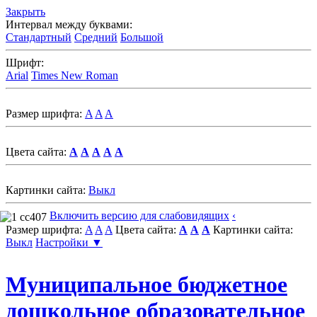
Закрыть
Интервал между буквами:
Стандартный
Средний
Большой
Шрифт:
Arial
Times New Roman
Размер шрифта:
A
A
A
Цвета сайта:
A
A
A
A
A
Картинки сайта:
Выкл
Включить версию для слабовидящих
‹
Размер шрифта:
A
A
A
Цвета сайта:
A
A
A
Картинки сайта:
Выкл
Настройки ▼
Муниципальное бюджетное
дошкольное образовательное