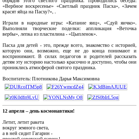
обрядов этого светлого праздника. Проводились беседы:
«Вербное воскресенье» «Светлый праздник Пасха», «Зачем
красят яйца на Пасху?», .
Играли в народные игры: «Катание яиц», «Сдуй яичко».
Выполняли творческие поделки: аппликация «Веточка
вербы», лепка из пластилина - «Цыпленок».
Пасха для детей - это, прежде всего, знакомство с историей,
которую они, возможно, еще не до конца понимают и
воспринимают. В силах педагогов и родителей рассказать
детям эту историю настолько красочно и доступно, чтобы они
прониклись атмосферой святого праздника.
Воспитатель: Плотникова Дарья Максимовна
12 апреля – день космонавтики!
Летит, летит ракета
вокруг земного света,
а в ней сидит Гагарин -
простой советский парень!