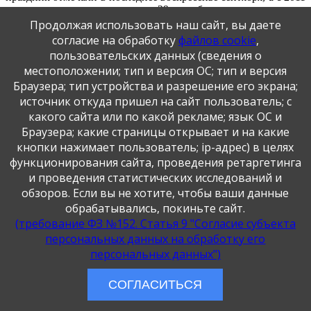
года установили другую дату – 29 сентября.
Продолжая использовать наш сайт, вы даете
В рамках акции, посвященной Всемирному дню сердца, в
согласие на обработку
файлов cookie
,
первой младшей группе прошла тематическая неделя. В
пользовательских данных (сведения о
течение недели ребята большую часть времени уделяли
местоположении; тип и версия ОС; тип и версия
своему здоровью. Проводилась утренняя гимнастика,
Браузера; тип устройства и разрешение его экрана;
физкультурные занятия, дыхательная гимнастика, прогулки.
Также ребята узнали, что внутри каждого человека есть
источник откуда пришел на сайт пользователь; с
мотор, без которого невозможно жить, что называется этот
какого сайта или по какой рекламе; язык ОС и
мотор - сердце. Размер сердца у каждого человека с его
Браузера; какие страницы открывает и на какие
кулачок, каждый ребенок определил размер своего сердечка.
кнопки нажимает пользователь; ip-адрес) в целях
Ребята слушали рассказ о том, что нужно кушать полезную
еду, а после кормили малыша полезными и вкусными
функционирования сайта, проведения ретаргетинга
продуктами. В течение недели ребята с удовольствием
и проведения статистических исследований и
смотрели познавательные мультфильмы.
обзоров. Если вы не хотите, чтобы ваши данные
обрабатывались, покиньте сайт.
Совместно с родителями и детьми группы создано "Сердце
(требование ФЗ №152. Статья 9 "Согласие субъекта
для жизни", на котором приклеены сердца с пожеланиями
здоровья. Также ребята изготовили ладошки с сердцами и
персональных данных на обработку его
подарили их своим родителям.
персональных данных")
Берегите себя и своё здоровье!
СОГЛАСИТЬСЯ
Воспитатель: Плотникова Дарья Максимовна
#ДеньСердца