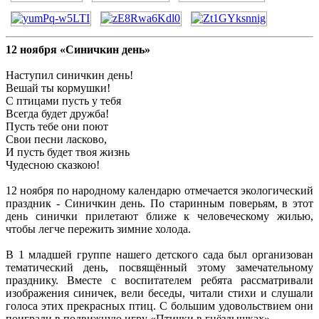
12 ноября «Синичкин день»
Наступил синичкин день!
Вешай ты кормушки!
С птицами пусть у тебя
Всегда будет дружба!
Пусть тебе они поют
Свои песни ласково,
И пусть будет твоя жизнь
Чудесною сказкою!
12 ноября по народному календарю отмечается экологический
праздник - Синичкин день. По старинным поверьям, в этот
день синички прилетают ближе к человеческому жилью,
чтобы легче пережить зимние холода.
В 1 младшей группе нашего детского сада был организован
тематический день, посвящённый этому замечательному
празднику. Вместе с воспитателем ребята рассматривали
изображения синичек, вели беседы, читали стихи и слушали
голоса этих прекрасных птиц. С большим удовольствием они
поиграли в подвижную игру «Птички в гнёздышках».