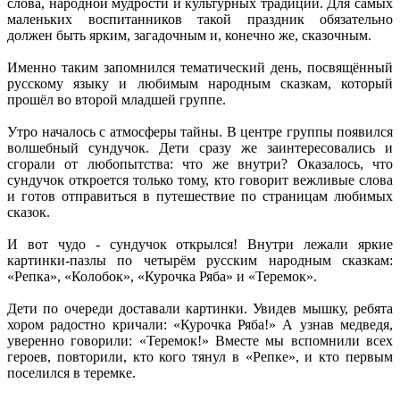
слова, народной мудрости и культурных традиций. Для самых
маленьких воспитанников такой праздник обязательно
должен быть ярким, загадочным и, конечно же, сказочным.
Именно таким запомнился тематический день, посвящённый
русскому языку и любимым народным сказкам, который
прошёл во второй младшей группе.
Утро началось с атмосферы тайны. В центре группы появился
волшебный сундучок. Дети сразу же заинтересовались и
сгорали от любопытства: что же внутри? Оказалось, что
сундучок откроется только тому, кто говорит вежливые слова
и готов отправиться в путешествие по страницам любимых
сказок.
И вот чудо - сундучок открылся! Внутри лежали яркие
картинки-пазлы по четырём русским народным сказкам:
«Репка», «Колобок», «Курочка Ряба» и «Теремок».
Дети по очереди доставали картинки. Увидев мышку, ребята
хором радостно кричали: «Курочка Ряба!» А узнав медведя,
уверенно говорили: «Теремок!» Вместе мы вспомнили всех
героев, повторили, кто кого тянул в «Репке», и кто первым
поселился в теремке.