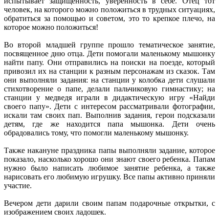
испытывает защищенность, уверенность в себе. Отец тот
человек, на которого можно положиться в трудных ситуациях,
обратиться за помощью и советом, это то крепкое плечо, на
которое можно положиться!
Во второй младшей группе прошло тематическое занятие,
посвященное дню отца. Дети помогали маленькому мышонку
найти папу. Они отправились на поиски на поезде, который
привозил их на станции к разным персонажам из сказок. Там
они выполняли задания: на станции у колобка дети слушали
стихотворение о папе, делали пальчиковую гимнастику; на
станции у медведя играли в дидактическую игру «Найди
своего папу». Дети с интересом рассматривали фотографии,
искали там своих пап. Выполнив задания, герои подсказали
детям, где же находится папа мышонка. Дети очень
обрадовались тому, что помогли маленькому мышонку.
Также накануне праздника папы выполняли задание, которое
показало, насколько хорошо они знают своего ребенка. Папам
нужно было написать любимое занятие ребенка, а также
нарисовать его любимую игрушку. Все папы активно приняли
участие.
Вечером дети дарили своим папам подарочные открытки, с
изображением своих ладошек.