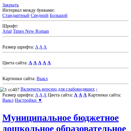
Закрыть
Интервал между буквами:
Стандартный
Средний
Большой
Шрифт:
Arial
Times New Roman
Размер шрифта:
A
A
A
Цвета сайта:
A
A
A
A
A
Картинки сайта:
Выкл
Включить версию для слабовидящих
‹
Размер шрифта:
A
A
A
Цвета сайта:
A
A
A
Картинки сайта:
Выкл
Настройки ▼
Муниципальное бюджетное
дошкольное образовательное