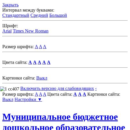
Закрыть
Интервал между буквами:
Стандартный
Средний
Большой
Шрифт:
Arial
Times New Roman
Размер шрифта:
A
A
A
Цвета сайта:
A
A
A
A
A
Картинки сайта:
Выкл
Включить версию для слабовидящих
‹
Размер шрифта:
A
A
A
Цвета сайта:
A
A
A
Картинки сайта:
Выкл
Настройки ▼
Муниципальное бюджетное
дошкольное образовательное