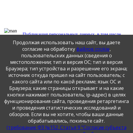
Публикация персональных данных, в том числе
фотографий, производится в соответствии с
Продолжая использовать наш сайт, вы даете
Федеральным законом от 27.07.2006 г. № 152-ФЗ " О
согласие на обработку
файлов cookie
,
персональных данных", с согласия субъекта персональных
пользовательских данных (сведения о
данных".
местоположении; тип и версия ОС; тип и версия
Браузера; тип устройства и разрешение его экрана;
Официальный интернет-портал
источник откуда пришел на сайт пользователь; с
Федеральный 
государственных услуг
какого сайта или по какой рекламе; язык ОС и
Браузера; какие страницы открывает и на какие
кнопки нажимает пользователь; ip-адрес) в целях
Официальный сайт
функционирования сайта, проведения ретаргетинга
Министерства науки и высшего
Официальный
и проведения статистических исследований и
образования Российской
обзоров. Если вы не хотите, чтобы ваши данные
Федерации
обрабатывались, покиньте сайт.
(требование ФЗ №152. Статья 9 "Согласие субъекта
Управление 