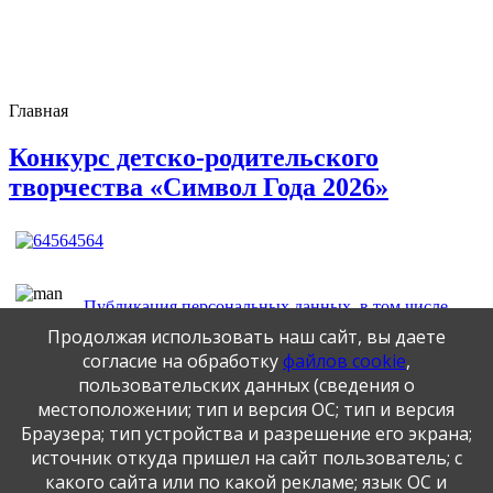
Главная
Конкурс детско-родительского
творчества «Символ Года 2026»
Публикация персональных данных, в том числе
фотографий, производится в соответствии с
Продолжая использовать наш сайт, вы даете
Федеральным законом от 27.07.2006 г. № 152-ФЗ " О
согласие на обработку
файлов cookie
,
персональных данных", с согласия субъекта персональных
пользовательских данных (сведения о
данных".
местоположении; тип и версия ОС; тип и версия
Браузера; тип устройства и разрешение его экрана;
Официальный интернет-портал
источник откуда пришел на сайт пользователь; с
Федеральный 
государственных услуг
какого сайта или по какой рекламе; язык ОС и