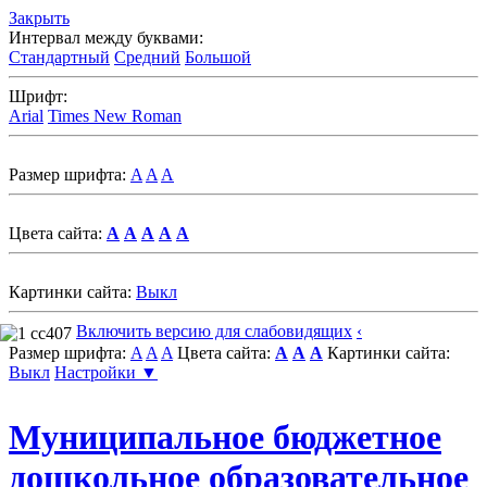
Закрыть
Интервал между буквами:
Стандартный
Средний
Большой
Шрифт:
Arial
Times New Roman
Размер шрифта:
A
A
A
Цвета сайта:
A
A
A
A
A
Картинки сайта:
Выкл
Включить версию для слабовидящих
‹
Размер шрифта:
A
A
A
Цвета сайта:
A
A
A
Картинки сайта:
Выкл
Настройки ▼
Муниципальное бюджетное
дошкольное образовательное