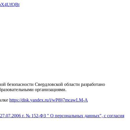
ой безопасности Свердловской области разработано
образовательными организациями.
сылке
https://disk.yandex.ru/i/wP8lj7mcawLM-A
7.07.2006 г. № 152-ФЗ " О персональных данных", с согласия