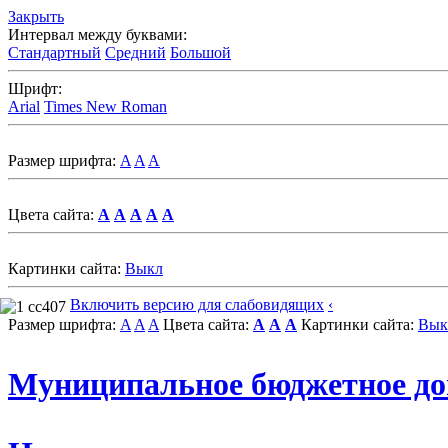
Закрыть
Интервал между буквами:
Стандартный
Средний
Большой
Шрифт:
Arial
Times New Roman
Размер шрифта:
A
A
A
Цвета сайта:
A
A
A
A
A
Картинки сайта:
Выкл
Включить версию для слабовидящих
‹
Размер шрифта:
A
A
A
Цвета сайта:
A
A
A
Картинки сайта:
Вык
Муниципальное бюджетное до